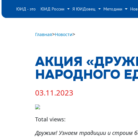
#
#
#
ЮИД - это
ЮИД России
Я ЮИДовец
Методики
Нов
>
>
Главная
Новости
АКЦИЯ «ДРУЖ
НАРОДНОГО Е
03.11.2023
Total views:
Дружим! Узнаем традиции и строим 