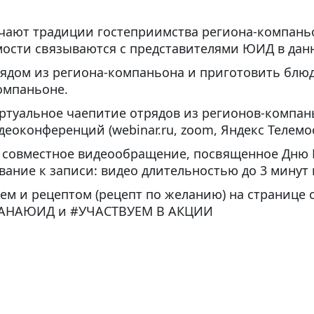
ают традиции гостеприимства региона-компаньон
ости связываются с представителями ЮИД в дан
рядом из региона-компаньона и приготовить блюд
омпаньоне.
ртуальное чаепитие отрядов из регионов-компан
еоконференций (webinar.ru, zoom, Яндекс Телемос
я совместное видеообращение, посвященное Дню 
ние к записи: видео длительностью до 3 минут в 
ем и рецептом (рецепт по желанию) на странице 
РАНАЮИД и #УЧАСТВУЕМ В АКЦИИ