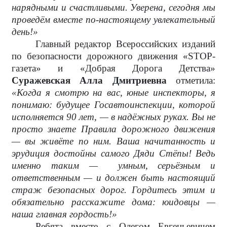
нарядными и счастливыми. Уверена, сегодня мы
проведём вместе по-настоящему увлекательный
день!»
Главный редактор Всероссийских изданий
по безопасности дорожного движения «STOP-
газета» и «Добрая Дорога Детства»
Суражевская Алла Дмитриевна
отметила:
«Когда я смотрю на вас, юные инспекторы, я
понимаю: будущее Госавтоинспекции, которой
исполняется 90 лет, — в надёжных руках. Вы не
просто знаете Правила дорожного движения
— вы живёте по ним. Ваша начитанность и
эрудиция достойны самого Дяди Стёпы! Ведь
именно таким —
умным, серьёзным и
ответственным — и должен быть настоящий
страж безопасных дорог. Гордитесь этим и
обязательно расскажите дома: юидовцы —
наша главная гордость!»
Ребята вместе с Олегом Евгеньевичем