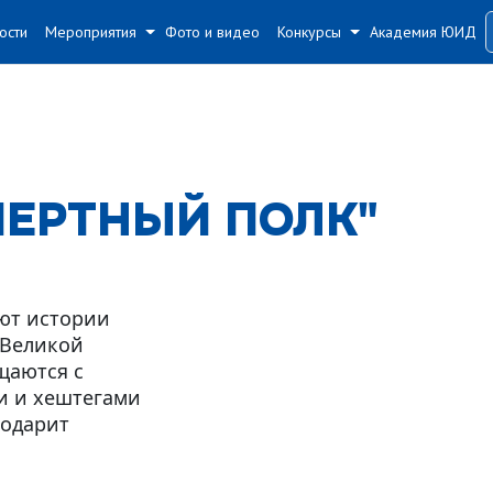
#
#
ости
Мероприятия
Фото и видео
Конкурсы
Академия ЮИД
МЕРТНЫЙ ПОЛК"
ют истории
 Великой
щаются с
и и хештегами
одарит