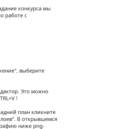
адание конкурса мы
о работе с
жение", выберите
едактор. Это можно
TRL+V !
задний план кликните
слоев". В открывшемся
графию ниже png-