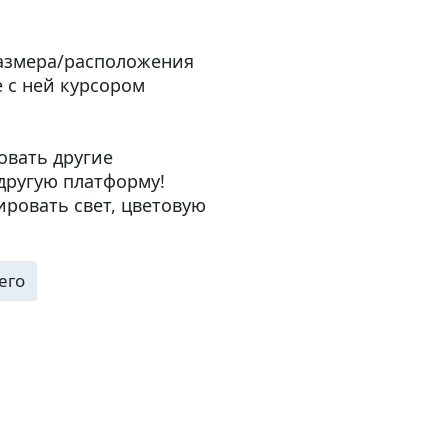
размера/расположения
 с ней курсором
овать другие
другую платформу!
ровать свет, цветовую
его