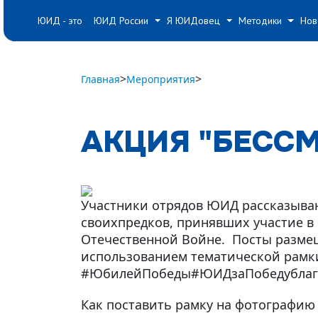
#
#
#
ЮИД - это
ЮИД России
Я ЮИДовец
Методики
Нов
>
>
Главная
Мероприятия
АКЦИЯ "БЕСС
Участники отрядов ЮИД рассказыва
своихпредков, принявших участие в
Отечественной Войне.
Посты разме
использованием тематической рамк
#ЮбилейПобеды#ЮИДзаПобедублаг
Как поставить рамку на фотографию