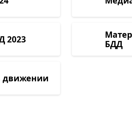
24
Медиа
Матер
Д 2023
БДД
в движении