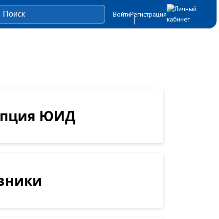
Войти
Регистрация
епция ЮИД
вники