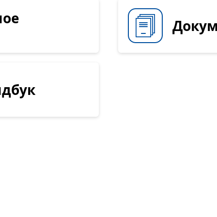
ное
Доку
ндбук