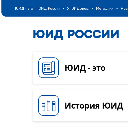
#
#
#
ЮИД - это
ЮИД России
Я ЮИДовец
Методики
Нов
ЮИД РОССИИ
ЮИД - это
История ЮИД